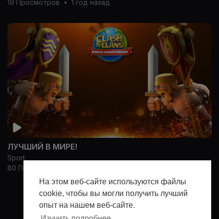
19 Просмотров
•
1 год назад
ЛУЧШИЙ В МИРЕ!
Sport
80 Просмотров
•
1 год назад
На этом веб-сайте используются файлы
cookie, чтобы вы могли получить лучший
Показать больше
опыт на нашем веб-сайте.
Изучить подробнее