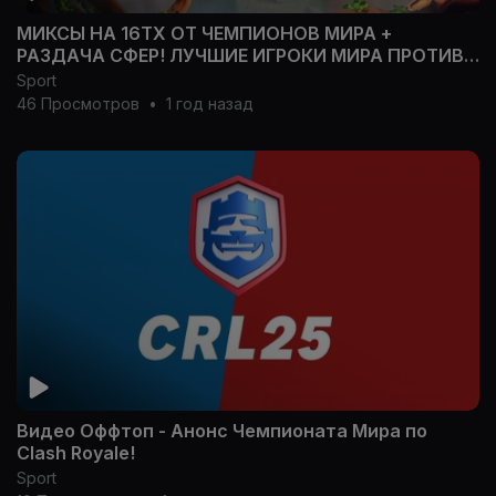
МИКСЫ НА 16ТХ ОТ ЧЕМПИОНОВ МИРА +
РАЗДАЧА СФЕР! ЛУЧШИЕ ИГРОКИ МИРА ПРОТИВ
ЮТУБЕРОВ НА ФУЛ ТХ16!
Sport
46 Просмотров
•
1 год назад
Видео Оффтоп - Анонс Чемпионата Мира по
Clash Royale!
Sport