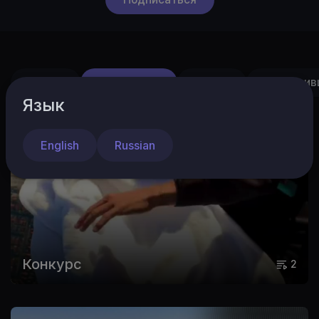
Видео
Плейлисты
Shorts
Понравив
Язык
English
Russian
Конкурс
2