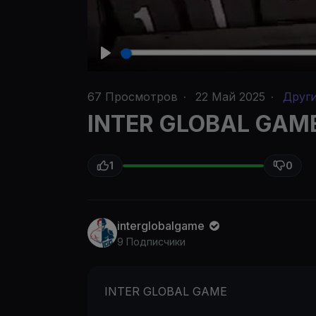
P
l
67
Просмотров
·
22 Май 2025
·
Друг
a
INTER GLOBAL GAM
y
1
0
interglobalgame
9 Подписчики
INTER GLOBAL GAME