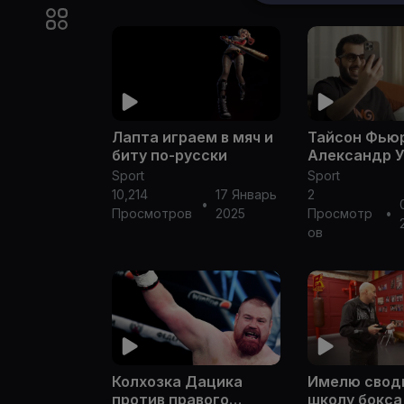
Лапта играем в мяч и
Тайсон Фьюр
биту по-русски
Александр У
видеопресс
Sport
Sport
конференция
10,214
17 Январь
2
•
Аль аш-Шей
Просмотров
2025
Просмотр
•
за Тайсона
ов
Колхозка Дацика
Имелю свод
против правого
школу бокса