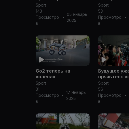
прямого
Sport
Sport
143
53
05 Январь
Просмотро
•
Просмотро
•
2025
в
в
Go2 теперь на
Будущее уже
колесах
прячьтесь 
мешки с кос
Sport
Sport
31
56
17 Январь
Просмотро
•
Просмотро
•
2025
в
в