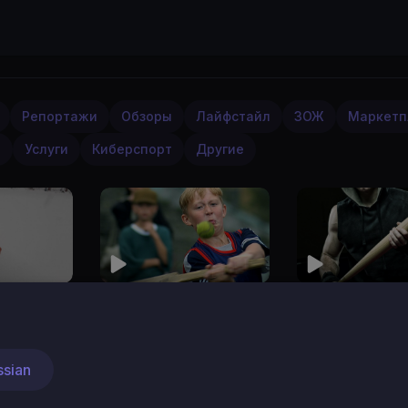
Репортажи
Обзоры
Лайфстайл
ЗОЖ
Маркетп
я
Услуги
Киберспорт
Другие
нировка
Правила русской
Лапта. Пляжн
Лапты
версия
Sport
Sport
29
9,106
1
17 Январь
17 Январь
•
ssian
Просмотро
•
Просмотров
2025
2025
в