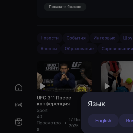
Показать больше
Новости
События
Интервью
Шоу
Анонсы
Образование
Соревновани
UFC 311 Пресс-
Лапта - тре
Язык
конференция
зимой
Sport
Sport
40
63
17 Январь
English
Ru
Просмотро
•
Просмотро
•
2025
в
в