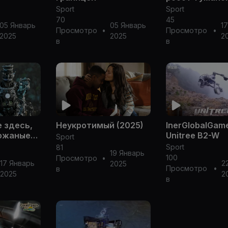
Unitree G1 дос
Sport
Sport
Robort ― откр
70
45
05 Январь
05 Январь
1
предзаказ
Просмотро
•
Просмотро
•
2025
2025
2
в
в
 здесь,
Неукротимый (2025)
InerGlobalGam
кожаные
Unitree B2-W
Sport
тями!
Sport
81
19 Январь
100
Просмотро
•
17 Январь
2
2025
Просмотро
•
в
2025
2
в