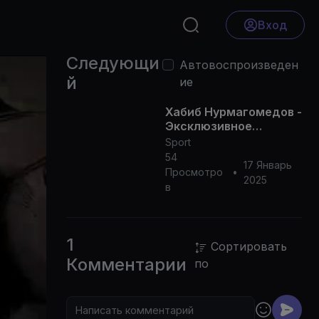
Вход
Следующи
Автовоспроизведен
й
ие
Хабиб Нурмагомедов -
Эксклюзивное
интервью в
Sport
преддверии UFC 311
54
17 Январь
Просмотро
•
2025
в
1
Сортировать
Комментарии
по