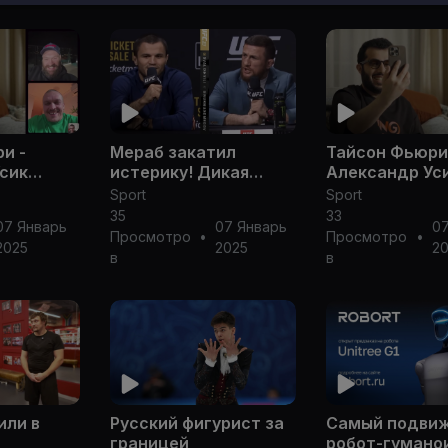
и -
Мераб закатил
Тайсон Фьюри
сик
истерику! Дикая
Александр Ус
-
пресс-конференция
видеопресс-
Sport
Sport
 _ Турки
UFC Махачев -
конференция _
35
33
07 Январь
07 Январь
07
х топит
Царукян, Двалишвили
Аль аш-Шейх 
Просмотро
•
Просмотро
•
2025
2025
2
- Нурмагомедов
за Тайсона
в
в
или в
Русский фигурист за
Самый подви
границей
робот-гумано